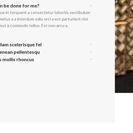
an be done for me?
ue in torquent a consectetur lobortis vestibulum
etus a a interdum odio orci a est parturient nisi
mus a commodo tellus. Est non arcu a.
llam scelerisque fel
aenean pellentesqu
is mollis rhoncus