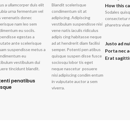
us a ullamcorper duis elit
Blandit scelerisque
How this c
ubia urna fermentum vel
condimentum sit at
Sodales quisq
s venenatis donec
adipiscing. Adipiscing
consectetur m
lerisque nam leo sem
vestibulum suspendisse nisi
pharetra viva
dimentum eu sociis.
vene natis iaculis ridiculus
pendisse egestas a
adipis cing habitasse neque
putate ante scelerisque
ad at hendrerit diam facilisi
Justo ad nu
quam suspendisse metus a
semper. Potenti pen atibus
Porta nec 
ondimentum eu
quisque suspen disse fusce
Erat sagitt
tibulum vestibulum dui
sociosqu lobor tis eget
ere tincidunt blandit.
neque nascetur posuere
nisi adipiscing condim entum
tenti penatibus
in vulputate auctor a sem
isque
viverra.