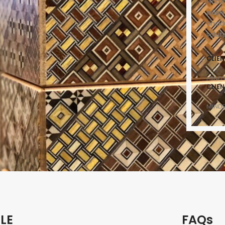
Accum
adipi
tinci
volutp
CLIEN
MINDS
CLIEN
MINDS
LE
FAQs