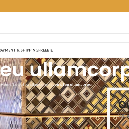
PAYMENT & SHIPPING
FREEBIE
teu ullamcor
Home
/
Leo uteu ullamcorper
/
Leo uteu ullamcorper
O
WE 