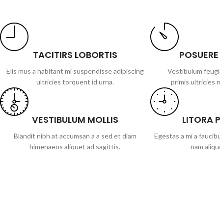
TACITIRS LOBORTIS
POSUERE
Elis mus a habitant mi suspendisse adipiscing
Vestibulum feugi
ultricies torquent id urna.
primis ultricies 
VESTIBULUM MOLLIS
LITORA 
Blandit nibh at accumsan a a sed et diam
Egestas a mi a fauci
himenaeos aliquet ad sagittis.
nam aliqu