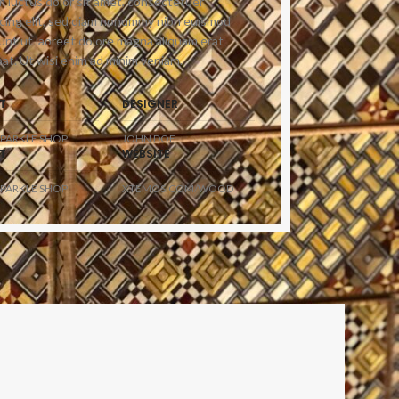
 luctus dolor sit amet, consectetuer
scing elit, sed diam nonummy nibh euismod
dunt ut laoreet dolore magna aliquam erat
at. Ut wisi enim ad minim veniam.
T
DESIGNER
PARKLE SHOP
JOHN DOE
T
WEBSITE
PARKLE SHOP
XTEMOS.COM/WOOD