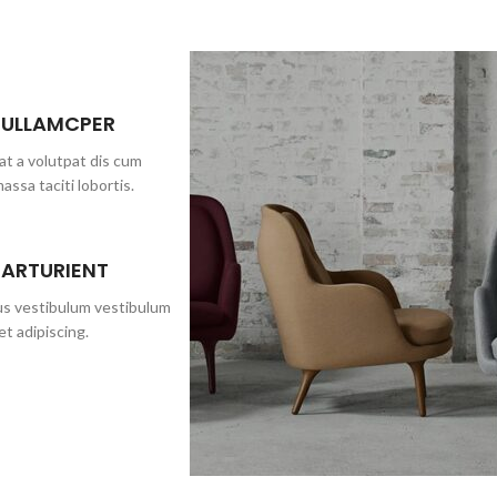
 ULLAMCPER
at a volutpat dis cum
massa taciti lobortis.
PARTURIENT
bus vestibulum vestibulum
et adipiscing.