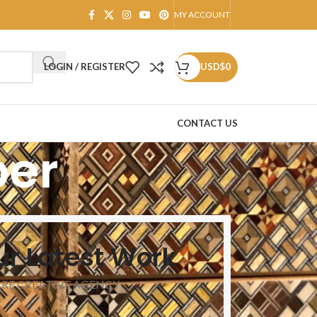
MY ACCOUNT
LOGIN / REGISTER
USD$
0
CONTACT US
per
ur Latest Work
ARE CREATIVE AGENCY