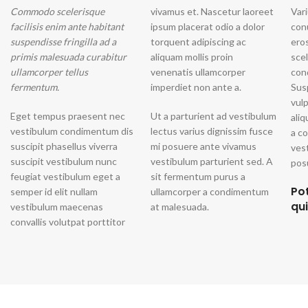
Commodo scelerisque
vivamus et. Nascetur laoreet
Vari
facilisis enim ante habitant
ipsum placerat odio a dolor
con
suspendisse fringilla ad a
torquent adipiscing ac
ero
primis malesuada curabitur
aliquam mollis proin
sce
ullamcorper tellus
venenatis ullamcorper
con
fermentum.
imperdiet non ante a.
Sus
vul
Eget tempus praesent nec
Ut a parturient ad vestibulum
ali
vestibulum condimentum dis
lectus varius dignissim fusce
a c
suscipit phasellus viverra
mi posuere ante vivamus
ves
suscipit vestibulum nunc
vestibulum parturient sed. A
posu
feugiat vestibulum eget a
sit fermentum purus a
Po
semper id elit nullam
ullamcorper a condimentum
qu
vestibulum maecenas
at malesuada.
convallis volutpat porttitor